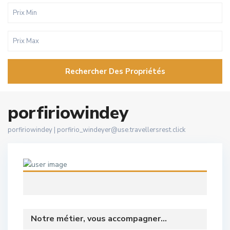
Rechercher Des Propriétés
porfiriowindey
porfiriowindey |
porfirio_windeyer@use.travellersrest.click
Notre métier, vous accompagner...