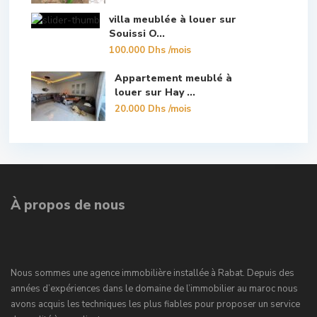
villa meublée à louer sur
Souissi O...
100.000 Dhs
/mois
Appartement meublé à
louer sur Hay ...
20.000 Dhs
/mois
À propos de nous
Nous sommes une agence immobilière installée à Rabat. Depuis des
années d’expériences dans le domaine de l’immobilier au maroc nous
avons acquis les techniques les plus fiables pour proposer un service