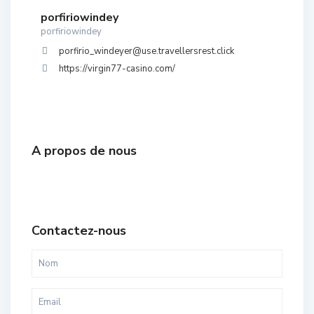
porfiriowindey
porfiriowindey
porfirio_windeyer@use.travellersrest.click
https://virgin77-casino.com/
A propos de nous
Contactez-nous