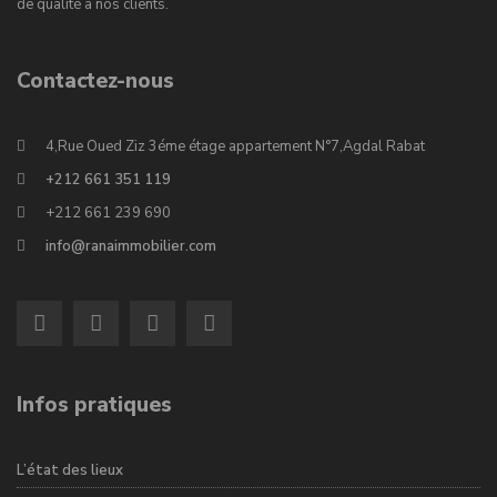
de qualité à nos clients.
Contactez-nous
4,Rue Oued Ziz 3éme étage appartement N°7,Agdal Rabat
+212 661 351 119
+212 661 239 690
info@ranaimmobilier.com
Infos pratiques
L’état des lieux