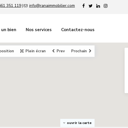
661 351 119
info@ranaimmobilier.com
|
 un bien
Nos services
Contactez-nous
position
Plein écran
Prev
Prochain
ouvrir la carte