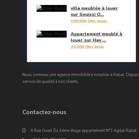
Oulad Mtaa
villa meublée à louer
sur Souissi O...
Souissi
100.000 Dhs
/mois
Souissi - Menzeh Route Zaer
Appartement meublé à
louer sur Hay ...
Temara Ville
20.000 Dhs
/mois
Yacoub El Mansour
Nous sommes une agence immobilière installée à Rabat. Depuis 
service de qualité à nos clients.
Contactez-nous
4,Rue Oued Ziz 3éme étage appartement N°7,Agdal Rabat