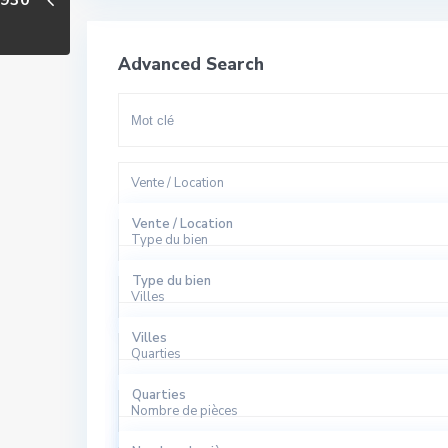
2930
Advanced Search
Vente / Location
Vente / Location
Type du bien
A Louer
Type du bien
Villes
A Vendre
Appartement
Villes
Quarties
Bureaux
El Harhoura
Quarties
Local Commercial
Nombre de pièces
Rabat
Agdal