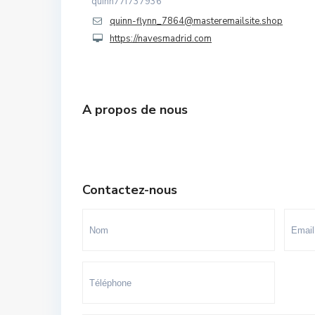
quinn77f737936
Souissi - Menzeh Route Zaer
quinn-flynn_7864@masteremailsite.shop
https://navesmadrid.com
Temara Ville
Yacoub El Mansour
A propos de nous
Contactez-nous