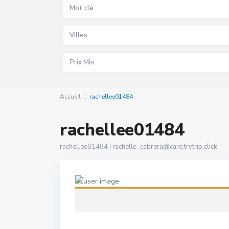
Villes
Accueil
rachellee01484
rachellee01484
rachellee01484 |
rachelle_cabrera@care.trytrip.click