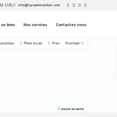
51 119
info@ranaimmobilier.com
|
 un bien
Nos services
Contactez-nous
 position
Plein écran
Prev
Prochain
ouvrir la carte