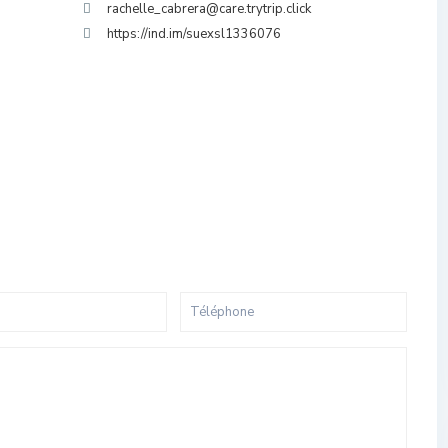
rachelle_cabrera@care.trytrip.click
https://ind.im/suexsl1336076