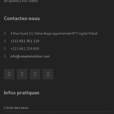
de qualité à nos clients.
Contactez-nous
4,Rue Oued Ziz 3éme étage appartement N°7,Agdal Rabat
+212 661 351 119
+212 661 239 690
info@ranaimmobilier.com
Infos pratiques
L’état des lieux