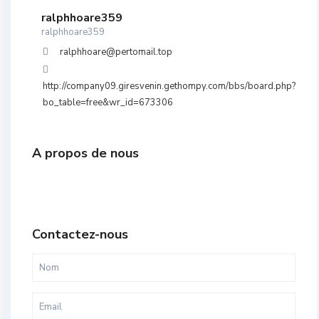
ralphhoare359
ralphhoare359
ralphhoare@pertomail.top
http://company09.giresvenin.gethompy.com/bbs/board.php?
bo_table=free&wr_id=673306
A propos de nous
Contactez-nous