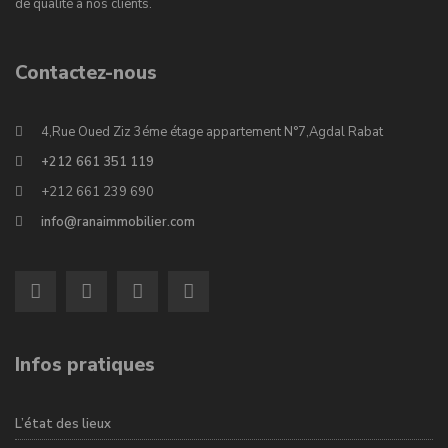
de qualité à nos clients.
Contactez-nous
4,Rue Oued Ziz 3éme étage appartement N°7,Agdal Rabat
+212 661 351 119
+212 661 239 690
info@ranaimmobilier.com
Infos pratiques
L’état des lieux