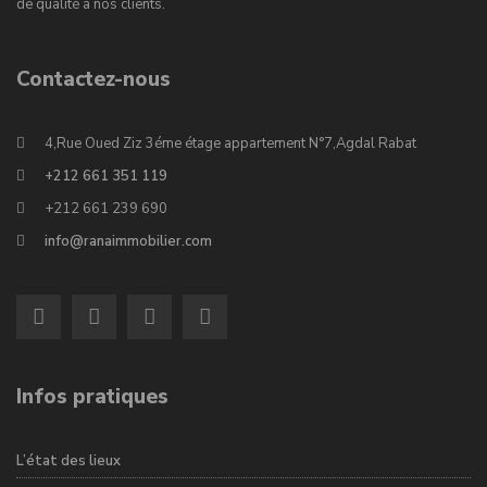
de qualité à nos clients.
Contactez-nous
4,Rue Oued Ziz 3éme étage appartement N°7,Agdal Rabat
+212 661 351 119
+212 661 239 690
info@ranaimmobilier.com
Infos pratiques
L’état des lieux