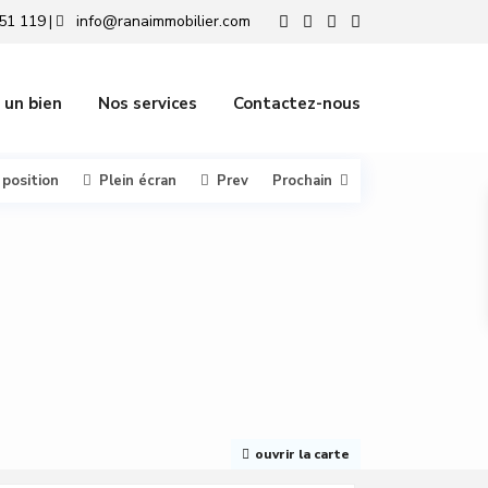
51 119
info@ranaimmobilier.com
|
 un bien
Nos services
Contactez-nous
 position
Plein écran
Prev
Prochain
ouvrir la carte