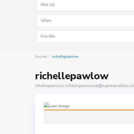
Villes
Accueil
richellepawlow
richellepawlow
richellepawlow |
richelle.pawlowski@superemailbox.s