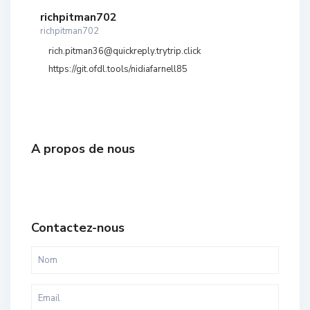
richpitman702
richpitman702
rich.pitman36@quickreply.trytrip.click
https://git.ofdl.tools/nidiafarnell85
A propos de nous
Contactez-nous