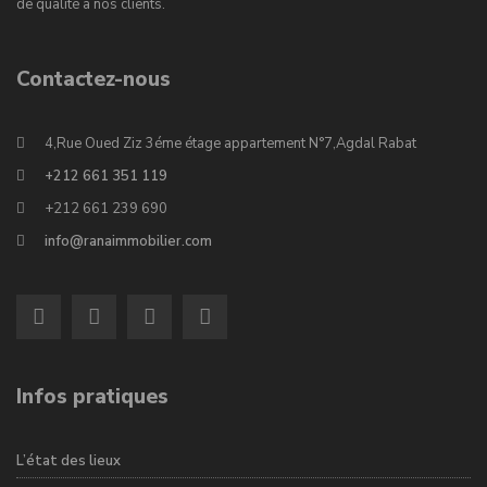
de qualité à nos clients.
Contactez-nous
4,Rue Oued Ziz 3éme étage appartement N°7,Agdal Rabat
+212 661 351 119
+212 661 239 690
info@ranaimmobilier.com
Infos pratiques
L’état des lieux