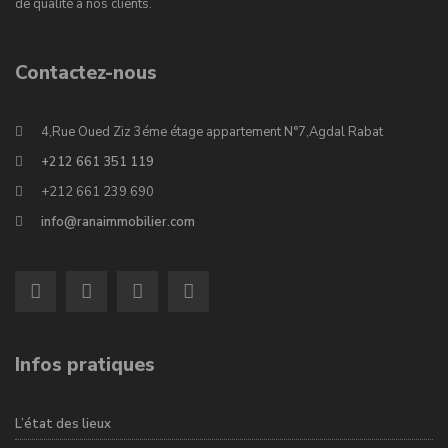
de qualité à nos clients.
Contactez-nous
4,Rue Oued Ziz 3éme étage appartement N°7,Agdal Rabat
+212 661 351 119
+212 661 239 690
info@ranaimmobilier.com
Infos pratiques
L’état des lieux