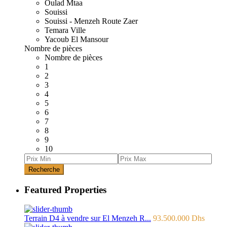
Oulad Mtaa
Souissi
Souissi - Menzeh Route Zaer
Temara Ville
Yacoub El Mansour
Nombre de pièces
Nombre de pièces
1
2
3
4
5
6
7
8
9
10
Recherche
Featured Properties
Terrain D4 à vendre sur El Menzeh R...
93.500.000 Dhs