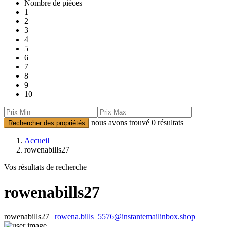
Nombre de pièces
1
2
3
4
5
6
7
8
9
10
nous avons trouvé
0
résultats
Rechercher des propriétés
Accueil
rowenabills27
Vos résultats de recherche
rowenabills27
rowenabills27 |
rowena.bills_5576@instantemailinbox.shop