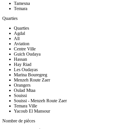
Tamesna
Temara
Quarties
Quarties
Agdal
All
Aviation
Centre Ville
Guich Oudaya
Hassan
Hay Riad
Les Oudayas
Marina Bouregreg
Menzeh Route Zaer
Orangers
Oulad Mtaa
Souissi
Souissi - Menzeh Route Zaer
Temara Ville
Yacoub El Mansour
Nombre de pièces