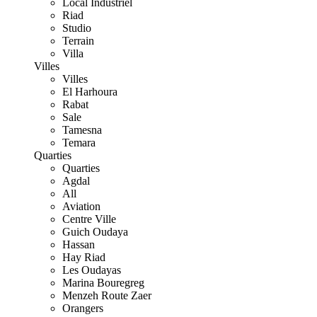
Local Industriel
Riad
Studio
Terrain
Villa
Villes
Villes
El Harhoura
Rabat
Sale
Tamesna
Temara
Quarties
Quarties
Agdal
All
Aviation
Centre Ville
Guich Oudaya
Hassan
Hay Riad
Les Oudayas
Marina Bouregreg
Menzeh Route Zaer
Orangers