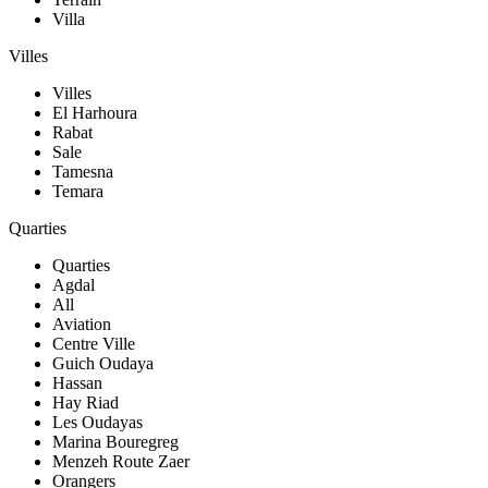
Villa
Villes
Villes
El Harhoura
Rabat
Sale
Tamesna
Temara
Quarties
Quarties
Agdal
All
Aviation
Centre Ville
Guich Oudaya
Hassan
Hay Riad
Les Oudayas
Marina Bouregreg
Menzeh Route Zaer
Orangers