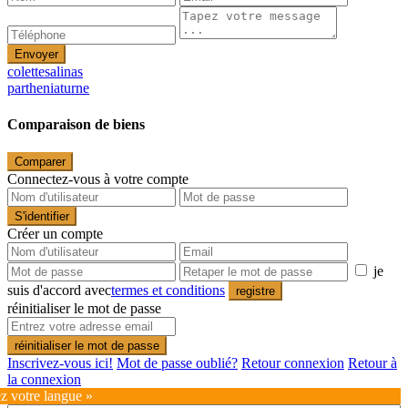
Envoyer
colettesalinas
partheniaturne
Comparaison de biens
Comparer
Connectez-vous à votre compte
S'identifier
Créer un compte
je
suis d'accord avec
termes et conditions
registre
réinitialiser le mot de passe
réinitialiser le mot de passe
Inscrivez-vous ici!
Mot de passe oublié?
Retour connexion
Retour à
la connexion
ez votre langue »