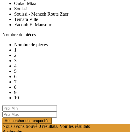
Oulad Mtaa
Souissi
Souissi - Menzeh Route Zaer
Temara Ville
Yacoub El Mansour
Nombre de pièces
Nombre de pièces
1
2
3
4
5
6
7
8
9
10
Nous avons trouvé
0
résultats.
Voir les résultats
Recherche