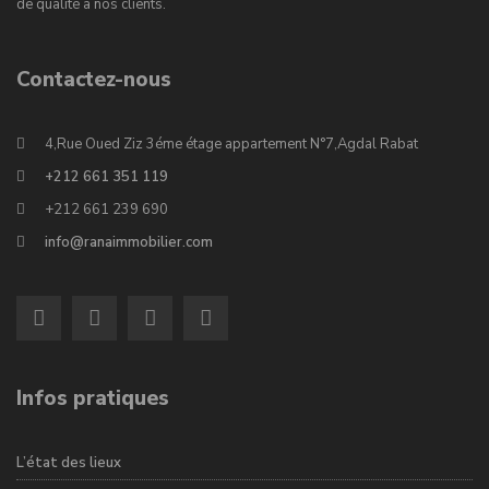
de qualité à nos clients.
Contactez-nous
4,Rue Oued Ziz 3éme étage appartement N°7,Agdal Rabat
+212 661 351 119
+212 661 239 690
info@ranaimmobilier.com
Infos pratiques
L’état des lieux