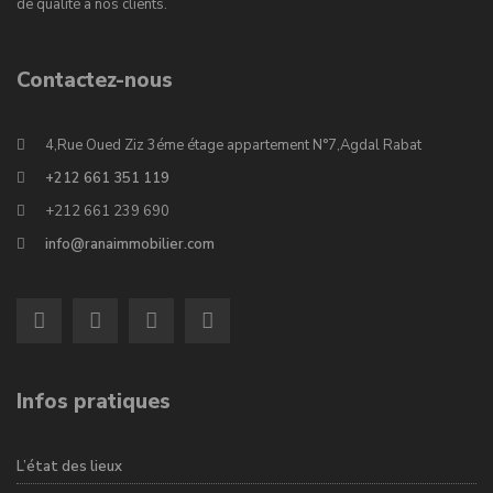
de qualité à nos clients.
Contactez-nous
4,Rue Oued Ziz 3éme étage appartement N°7,Agdal Rabat
+212 661 351 119
+212 661 239 690
info@ranaimmobilier.com
Infos pratiques
L’état des lieux