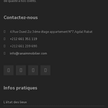
de qualité à nos clients.
Contactez-nous
4,Rue Oued Ziz 3éme étage appartement N°7,Agdal Rabat
+212 661 351 119
+212 661 239 690
info@ranaimmobilier.com
Infos pratiques
L’état des lieux