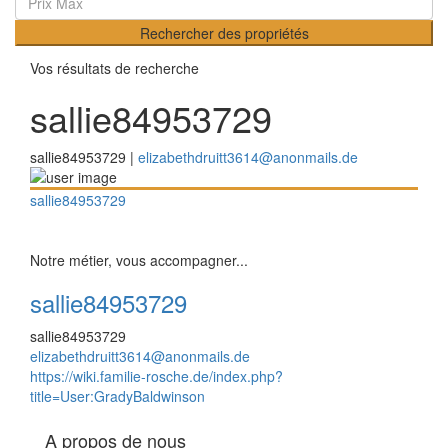
Rechercher des propriétés
Vos résultats de recherche
sallie84953729
sallie84953729 |
elizabethdruitt3614@anonmails.de
sallie84953729
Notre métier, vous accompagner...
sallie84953729
sallie84953729
elizabethdruitt3614@anonmails.de
https://wiki.familie-rosche.de/index.php?
title=User:GradyBaldwinson
A propos de nous