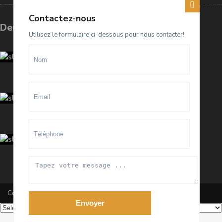
Contactez-nous
Dernières annonces
Utilisez le formulaire ci-dessous pour nous contacter!
Terrain D4 à vendre sur El Menzeh
R...
93.500.000 Dhs
villa meublée à louer sur Souissi O...
100.000 Dhs
/mois
Appartement meublé à louer sur
Hay ...
20.000 Dhs
/mois
Copyright All Rights Reserved 2020 By RanaImmobilier
Envoyer
Powered by
Translate