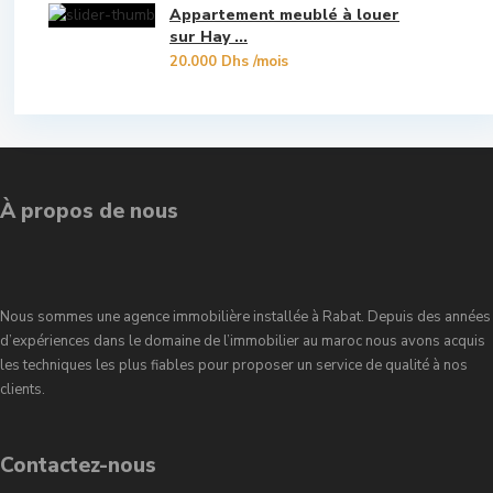
Appartement meublé à louer
Souissi
sur Hay ...
20.000 Dhs
/mois
Souissi - Menzeh Route Zaer
Temara Ville
Yacoub El Mansour
À propos de nous
Nous sommes une agence immobilière installée à Rabat. Depuis des années
d’expériences dans le domaine de l’immobilier au maroc nous avons acquis
les techniques les plus fiables pour proposer un service de qualité à nos
clients.
Contactez-nous