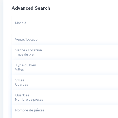
Advanced Search
Vente / Location
Vente / Location
Type du bien
A Louer
Type du bien
Villes
A Vendre
Appartement
Villes
Quarties
Bureaux
El Harhoura
Quarties
Local Commercial
Nombre de pièces
Rabat
Agdal
Nombre de pièces
Local Industriel
Sale