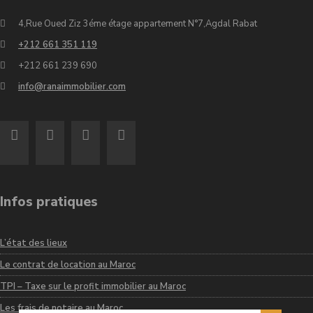
4,Rue Oued Ziz 3éme étage appartement N°7,Agdal Rabat
+212 661 351 119
+212 661 239 690
info@ranaimmobilier.com
Infos pratiques
L’état des lieux
Le contrat de location au Maroc
TPI – Taxe sur le profit immobilier au Maroc
Les frais de notaire au Maroc