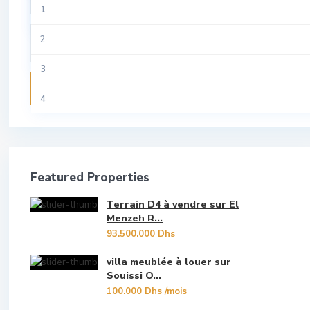
All
1
Riad
Tamesna
Aviation
2
Studio
Temara
Centre Ville
3
Terrain
Recherche
Guich Oudaya
4
Villa
Hassan
5
Hay Riad
6
Featured Properties
Les Oudayas
7
Terrain D4 à vendre sur El
Marina Bouregreg
8
Menzeh R...
93.500.000 Dhs
Menzeh Route Zaer
9
villa meublée à louer sur
Orangers
Souissi O...
10
100.000 Dhs
/mois
Oulad Mtaa