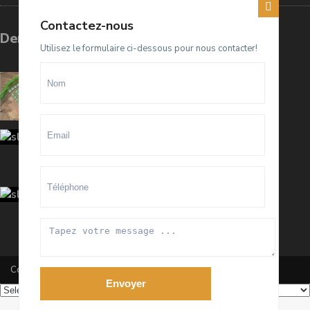
Contactez-nous
Dernières annonces
Utilisez le formulaire ci-dessous pour nous contacter!
Terrain D4 à vendre sur El Menzeh
R...
93.500.000 Dhs
villa meublée à louer sur Souissi O...
100.000 Dhs
/mois
Appartement meublé à louer sur
Hay ...
20.000 Dhs
/mois
Copyright All Rights Reserved 2020 By RanaImmobilier
Envoyer
Powered by
Translate