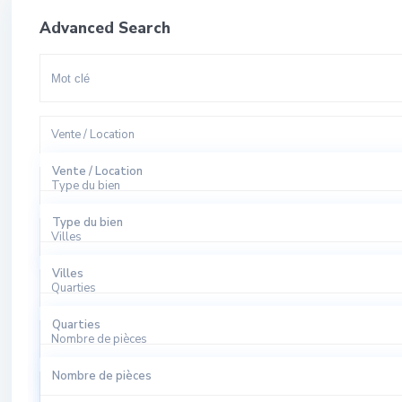
Advanced Search
Vente / Location
Vente / Location
Type du bien
A Louer
Type du bien
Villes
A Vendre
Appartement
Villes
Quarties
Bureaux
El Harhoura
Quarties
Local Commercial
Nombre de pièces
Rabat
Agdal
Nombre de pièces
Local Industriel
Sale