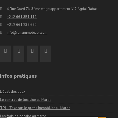
4,Rue Oued Ziz 3éme étage appartement N°7,Agdal Rabat
+212 661 351 119
+212 661 239 690
info@ranaimmobilier.com
Infos pratiques
L’état des lieux
Le contrat de location au Maroc
TPI – Taxe sur le profit immobilier au Maroc
Les frais de notaire au Maroc