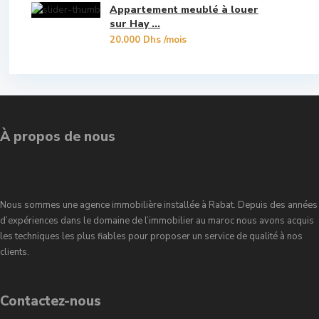
Appartement meublé à louer
Souissi
sur Hay ...
20.000 Dhs
/mois
Souissi - Menzeh Route Zaer
Temara Ville
Yacoub El Mansour
À propos de nous
Nous sommes une agence immobilière installée à Rabat. Depuis des années
d’expériences dans le domaine de l’immobilier au maroc nous avons acquis
les techniques les plus fiables pour proposer un service de qualité à nos
clients.
Contactez-nous