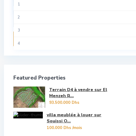
All
1
Riad
Tamesna
Aviation
2
Studio
Temara
Centre Ville
3
Terrain
Recherche
Guich Oudaya
4
Villa
Hassan
5
Hay Riad
6
Featured Properties
Les Oudayas
7
Terrain D4 à vendre sur El
Marina Bouregreg
8
Menzeh R...
93.500.000 Dhs
Menzeh Route Zaer
9
villa meublée à louer sur
Orangers
Souissi O...
10
100.000 Dhs
/mois
Oulad Mtaa