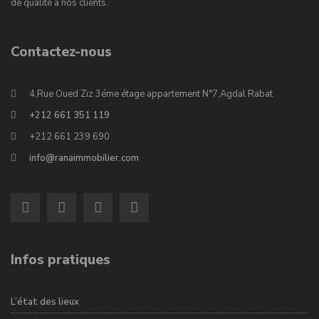
de qualité à nos clients.
Contactez-nous
4,Rue Oued Ziz 3éme étage appartement N°7,Agdal Rabat
+212 661 351 119
+212 661 239 690
info@ranaimmobilier.com
Infos pratiques
L’état des lieux