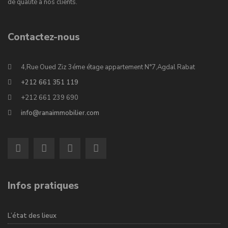
de qualité à nos clients.
Contactez-nous
4,Rue Oued Ziz 3éme étage appartement N°7,Agdal Rabat
+212 661 351 119
+212 661 239 690
info@ranaimmobilier.com
Infos pratiques
L’état des lieux