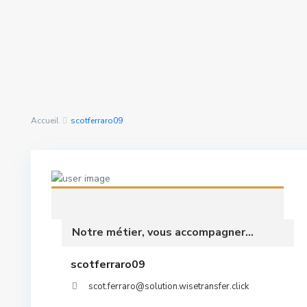
Rechercher Des
nous avons trouvé
0
Propriétés
résultats
Accueil
scotferraro09
Notre métier, vous accompagner...
scotferraro09
scot.ferraro@solution.wisetransfer.click