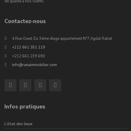
de qualité à nos clients.
Contactez-nous
4,Rue Oued Ziz 3éme étage appartement N°7,Agdal Rabat
+212 661 351 119
+212 661 239 690
info@ranaimmobilier.com
Infos pratiques
L’état des lieux