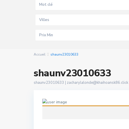
Villes
Accueil
shaunv23010633
shaunv23010633
shaunv23010633 |
zacharylalonde@khaihoansk86.click