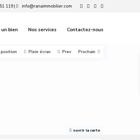
51 119
info@ranaimmobilier.com
|
 un bien
Nos services
Contactez-nous
 position
Plein écran
Prev
Prochain
ouvrir la carte