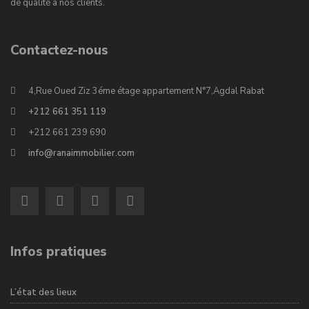
de qualité à nos clients.
Contactez-nous
4,Rue Oued Ziz 3éme étage appartement N°7,Agdal Rabat
+212 661 351 119
+212 661 239 690
info@ranaimmobilier.com
Infos pratiques
L’état des lieux