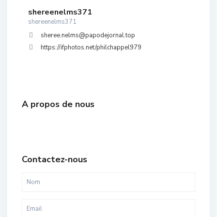
shereenelms371
shereenelms371
sheree.nelms@papodejornal.top
https://ifphotos.net/philchappel979
A propos de nous
Contactez-nous