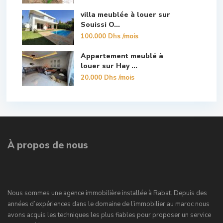
villa meublée à louer sur
Souissi O...
100.000 Dhs
/mois
Appartement meublé à
louer sur Hay ...
20.000 Dhs
/mois
À propos de nous
Nous sommes une agence immobilière installée à Rabat. Depuis des
années d’expériences dans le domaine de l’immobilier au maroc nous
avons acquis les techniques les plus fiables pour proposer un service