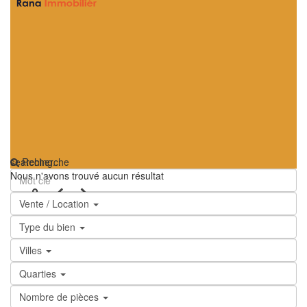
searching...
Recherche
Nous n'avons trouvé aucun résultat
Vente / Location
Type du bien
Villes
Quarties
Nombre de pièces