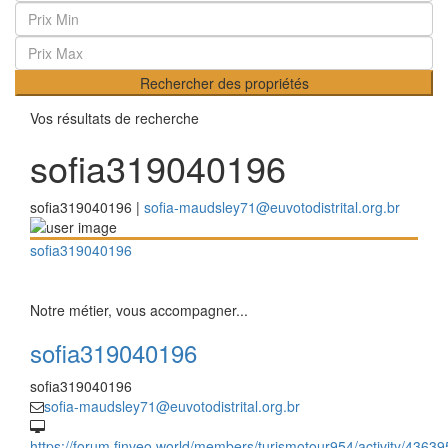
Rechercher des propriétés
Vos résultats de recherche
sofia319040196
sofia319040196 |
sofia-maudsley71@euvotodistrital.org.br
sofia319040196
Notre métier, vous accompagner...
sofia319040196
sofia319040196
sofia-maudsley71@euvotodistrital.org.br
https://forum.finveo.world/members/turismotour954/activity/43639