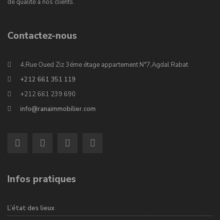
de qualité à nos clients.
Contactez-nous
4,Rue Oued Ziz 3éme étage appartement N°7,Agdal Rabat
+212 661 351 119
+212 661 239 690
info@ranaimmobilier.com
Infos pratiques
L’état des lieux