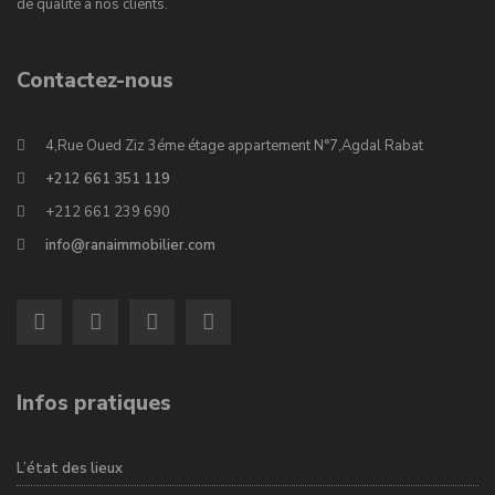
de qualité à nos clients.
Contactez-nous
4,Rue Oued Ziz 3éme étage appartement N°7,Agdal Rabat
+212 661 351 119
+212 661 239 690
info@ranaimmobilier.com
Infos pratiques
L’état des lieux