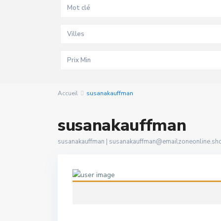
Villes
Accueil
susanakauffman
susanakauffman
susanakauffman |
susanakauffman@emailzoneonline.sh