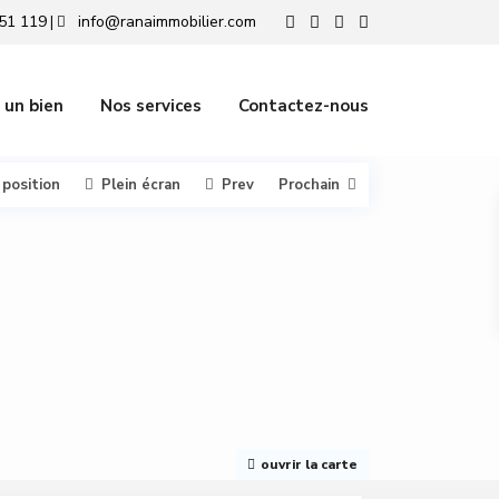
51 119
info@ranaimmobilier.com
|
 un bien
Nos services
Contactez-nous
 position
Plein écran
Prev
Prochain
ouvrir la carte