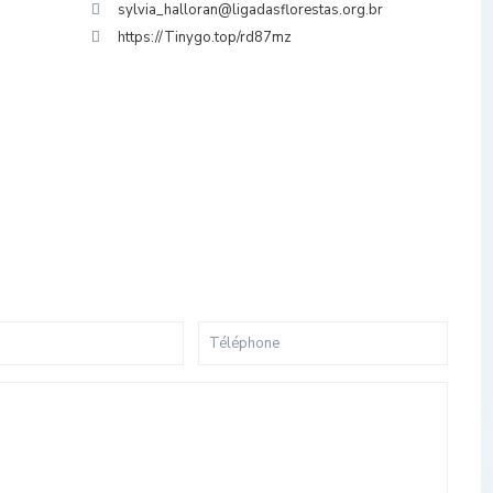
sylvia_halloran@ligadasflorestas.org.br
https://Tinygo.top/rd87mz