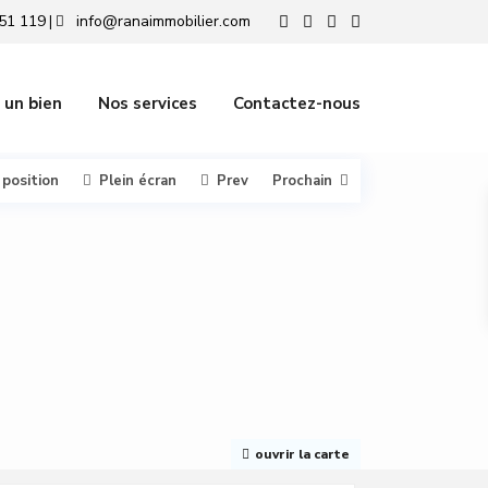
51 119
info@ranaimmobilier.com
|
 un bien
Nos services
Contactez-nous
 position
Plein écran
Prev
Prochain
ouvrir la carte