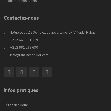
de qualité à nos clients.
Contactez-nous
4,Rue Oued Ziz 3éme étage appartement N°7,Agdal Rabat
+212 661 351 119
+212 661 239 690
info@ranaimmobilier.com
Infos pratiques
L’état des lieux