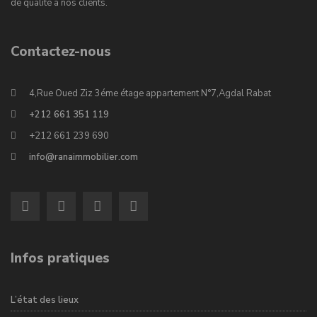
de qualité à nos clients.
Contactez-nous
4,Rue Oued Ziz 3éme étage appartement N°7,Agdal Rabat
+212 661 351 119
+212 661 239 690
info@ranaimmobilier.com
Infos pratiques
L’état des lieux