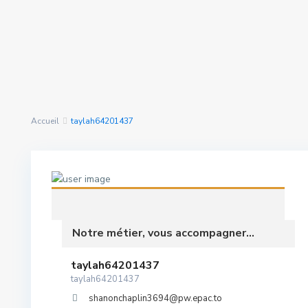
Rechercher Des
nous avons trouvé
0
Propriétés
résultats
Accueil
taylah64201437
Notre métier, vous accompagner...
taylah64201437
taylah64201437
shanonchaplin3694@pw.epac.to