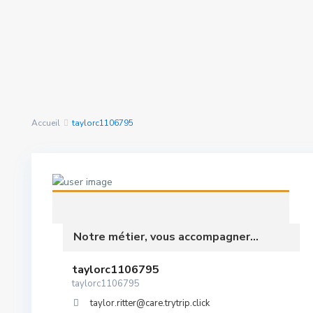
Rechercher Des
nous avons trouvé
0
Propriétés
résultats
Accueil
taylorc1106795
Notre métier, vous accompagner...
taylorc1106795
taylorc1106795
taylor.ritter@care.trytrip.click