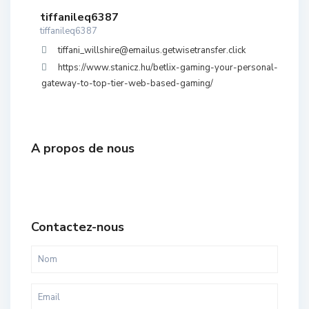
tiffanileq6387
tiffanileq6387
tiffani_willshire@emailus.getwisetransfer.click
https://www.stanicz.hu/betlix-gaming-your-personal-
gateway-to-top-tier-web-based-gaming/
A propos de nous
Contactez-nous