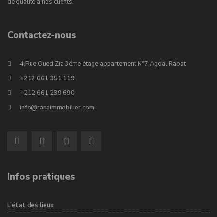
de qualité à nos clients.
Contactez-nous
4,Rue Oued Ziz 3éme étage appartement N°7,Agdal Rabat
+212 661 351 119
+212 661 239 690
info@ranaimmobilier.com
Infos pratiques
L’état des lieux