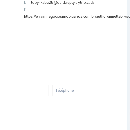
toby-kabu25@quickreply.trytrip.click
https://efraimnegociosimobiliarios.com.br/author/annettebrys