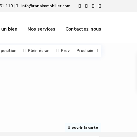
51 119
info@ranaimmobilier.com
|
 un bien
Nos services
Contactez-nous
 position
Plein écran
Prev
Prochain
ouvrir la carte