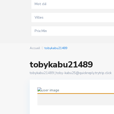
Villes
Accueil
tobykabu21489
tobykabu21489
tobykabu21489 |
toby-kabu25@quickreply.trytrip.click