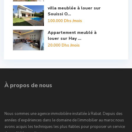
villa meublée à louer sur
Souissi O...
100.000 Dhs
/mois
Appartement meublé à
louer sur Hay ...
20.000 Dhs
/mois
À propos de nous
Nous sommes une agence immobilière installée à Rabat. Depuis des
années d’expériences dans le domaine de l’immobilier au maroc nous
avons acquis les techniques les plus fiables pour proposer un service