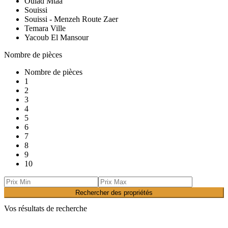
Oulad Mtaa
Souissi
Souissi - Menzeh Route Zaer
Temara Ville
Yacoub El Mansour
Nombre de pièces
Nombre de pièces
1
2
3
4
5
6
7
8
9
10
Rechercher des propriétés
Vos résultats de recherche