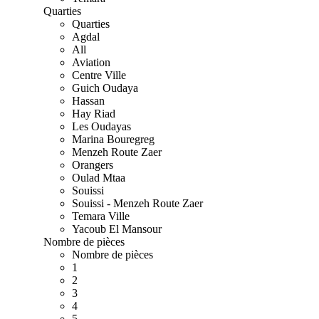
Quarties
Quarties
Agdal
All
Aviation
Centre Ville
Guich Oudaya
Hassan
Hay Riad
Les Oudayas
Marina Bouregreg
Menzeh Route Zaer
Orangers
Oulad Mtaa
Souissi
Souissi - Menzeh Route Zaer
Temara Ville
Yacoub El Mansour
Nombre de pièces
Nombre de pièces
1
2
3
4
5