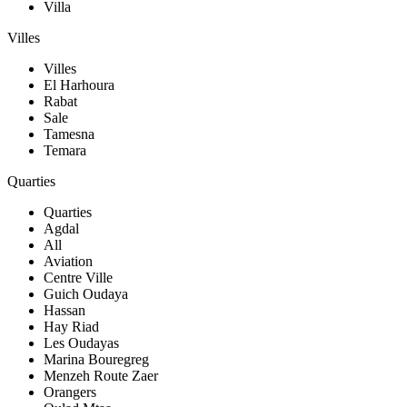
Villa
Villes
Villes
El Harhoura
Rabat
Sale
Tamesna
Temara
Quarties
Quarties
Agdal
All
Aviation
Centre Ville
Guich Oudaya
Hassan
Hay Riad
Les Oudayas
Marina Bouregreg
Menzeh Route Zaer
Orangers