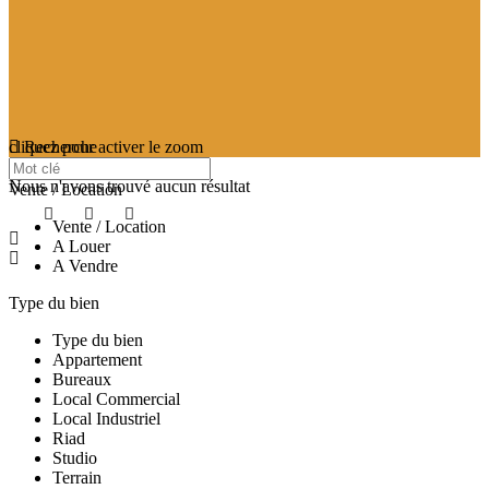
cliquez pour activer le zoom
Recherche
searching...
Nous n'avons trouvé aucun résultat
Vente / Location
Vente / Location
A Louer
A Vendre
Type du bien
Type du bien
Appartement
Bureaux
Local Commercial
Local Industriel
Riad
Studio
Terrain