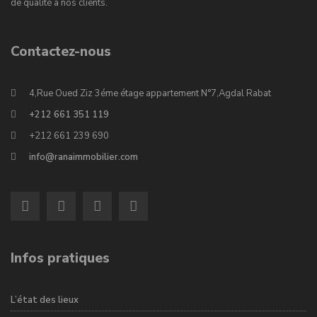
de qualité à nos clients.
Contactez-nous
4,Rue Oued Ziz 3éme étage appartement N°7,Agdal Rabat
+212 661 351 119
+212 661 239 690
info@ranaimmobilier.com
Infos pratiques
L’état des lieux