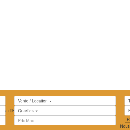
Vente / Location
oc
ition
Plein écran
Prev
Prochain
Quarties
Nous