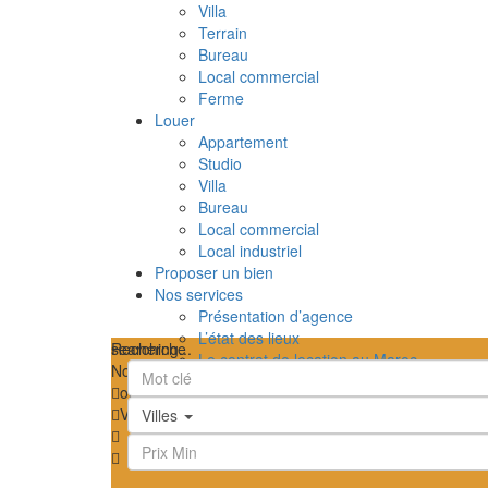
Villa
Terrain
Bureau
Local commercial
Ferme
Louer
Appartement
Studio
Villa
Bureau
Local commercial
Local industriel
Proposer un bien
Nos services
Présentation d’agence
L’état des lieux
searching...
Recherche
Le contrat de location au Maroc
Nous n'avons trouvé aucun résultat
TPI – Taxe sur le profit immobilier au Mar
ouvrir la carte
Les frais de notaire au Maroc
Vue
Feuille de route
Satellite
Hybride
Terrain
Ma pos
Villes
Contactez-nous