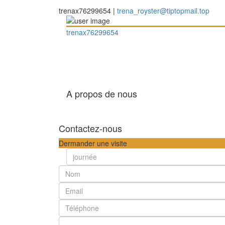
trenax76299654 |
trena_royster@tiptopmail.top
trenax76299654
A propos de nous
Contactez-nous
Dermander une visite