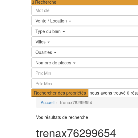
Recherche
Vente / Location
Type du bien
Villes
Quarties
Nombre de pièces
Rechercher des propriétés
nous avons trouvé
0
résu
Accueil
trenax76299654
Vos résultats de recherche
trenax76299654