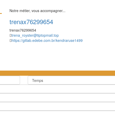
Notre métier, vous accompagner...
trenax76299654
trenax76299654
trena_royster@tiptopmail.top
https://gitlab.edebe.com.br/kendraruse1499