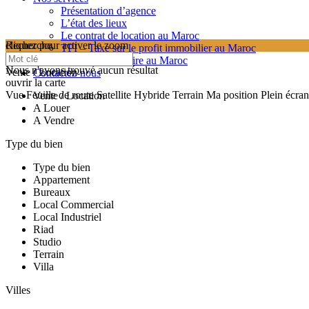
Présentation d’agence
L’état des lieux
Le contrat de location au Maroc
cliquez pour activer le zoom
Recherche
TPI – Taxe sur le profit immobilier au Maroc
searching...
Les frais de notaire au Maroc
Nous n'avons trouvé aucun résultat
Vente / Location
Contactez-nous
ouvrir la carte
Vue
Feuille de route
Satellite
Hybride
Terrain
Ma position
Plein écran
Vente / Location
A Louer
A Vendre
Type du bien
Type du bien
Appartement
Bureaux
Local Commercial
Local Industriel
Riad
Studio
Terrain
Villa
Villes