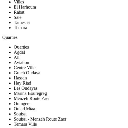
Villes
El Harhoura
Rabat
Sale
Tamesna
Temara
Quarties
Quarties
Agdal
All
Aviation
Centre Ville
Guich Oudaya
Hassan
Hay Riad
Les Oudayas
Marina Bouregreg
Menzeh Route Zaer
Orangers
Oulad Mtaa
Souissi
Souissi - Menzeh Route Zaer
Temara Ville