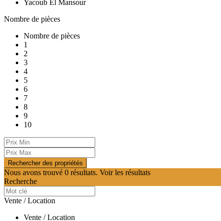
Yacoub El Mansour
Nombre de pièces
Nombre de pièces
1
2
3
4
5
6
7
8
9
10
Nous avons trouvé
0
résultats.
Voir les résultats
Recherche
Vente / Location
Vente / Location