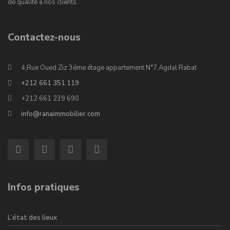
de qualité à nos clients.
Contactez-nous
4,Rue Oued Ziz 3éme étage appartement N°7,Agdal Rabat
+212 661 351 119
+212 661 239 690
info@ranaimmobilier.com
Infos pratiques
L’état des lieux