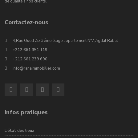
de qualité à nos clients.
Contactez-nous
4,Rue Oued Ziz 3éme étage appartement N°7,Agdal Rabat
+212 661 351 119
+212 661 239 690
info@ranaimmobilier.com
Infos pratiques
L’état des lieux