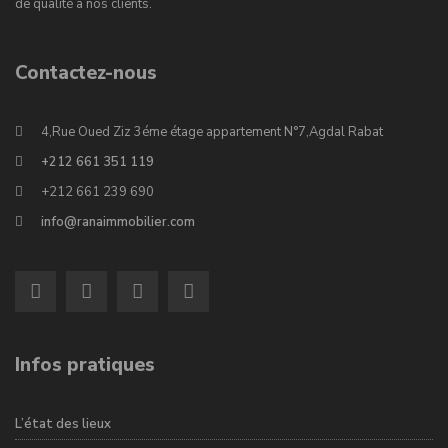
de qualité à nos clients.
Contactez-nous
4,Rue Oued Ziz 3éme étage appartement N°7,Agdal Rabat
+212 661 351 119
+212 661 239 690
info@ranaimmobilier.com
Infos pratiques
L’état des lieux