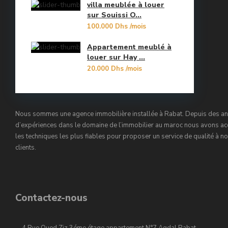
villa meublée à louer
Orangers
sur Souissi O...
10
100.000 Dhs
/mois
Oulad Mtaa
Appartement meublé à
Souissi
louer sur Hay ...
20.000 Dhs
/mois
Souissi - Menzeh Route Zaer
Temara Ville
Nous sommes une agence immobilière installée à Rabat. Depuis des a
Yacoub El Mansour
d’expériences dans le domaine de l’immobilier au maroc nous avons ac
les techniques les plus fiables pour proposer un service de qualité à n
clients.
Contactez-nous