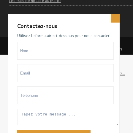
Les frais de notaire au Maroc
Contactez-nous
Dernières annonces
Utilisez le formulaire ci-dessous pour nous contacter!
Terrain D4 à vendre sur El Menzeh
R...
93.500.000 Dhs
villa meublée à louer sur Souissi O...
100.000 Dhs
/mois
Appartement meublé à louer sur
Hay ...
20.000 Dhs
/mois