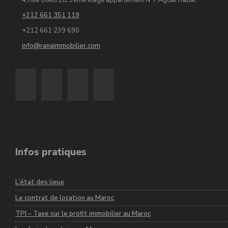
4,Rue Oued Ziz 3éme étage appartement N°7,Agdal Rabat
+212 661 351 119
+212 661 239 690
info@ranaimmobilier.com
Infos pratiques
L’état des lieux
Le contrat de location au Maroc
TPI – Taxe sur le profit immobilier au Maroc