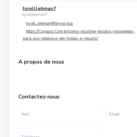
Orangers
tyrelllehman7
10
tyrelllehman7
Oulad Mtaa
tyrell_lehman@tinygo.top
https://Conapis.Com.br/como-escolher-tecidos-resistentes-
Souissi
para-uso-intensivo-em-hoteis-e-resorts/
Souissi - Menzeh Route Zaer
Temara Ville
A propos de nous
Yacoub El Mansour
Contactez-nous