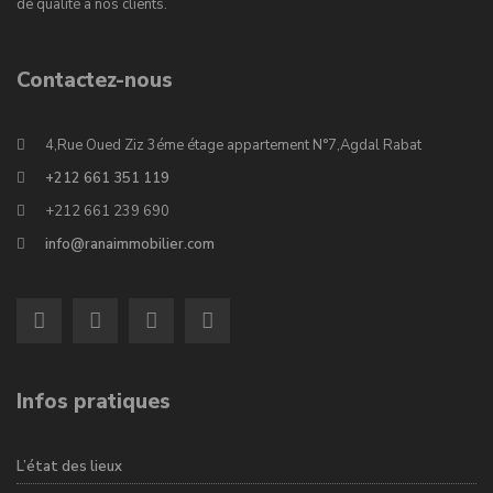
de qualité à nos clients.
Contactez-nous
4,Rue Oued Ziz 3éme étage appartement N°7,Agdal Rabat
+212 661 351 119
+212 661 239 690
info@ranaimmobilier.com
Infos pratiques
L’état des lieux