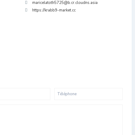
maricelatoth5725@b.cr.cloudns.asia
https://krabb9-market.cc