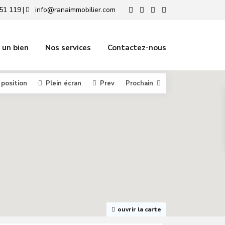
51 119
info@ranaimmobilier.com
|
 un bien
Nos services
Contactez-nous
 position
Plein écran
Prev
Prochain
ouvrir la carte