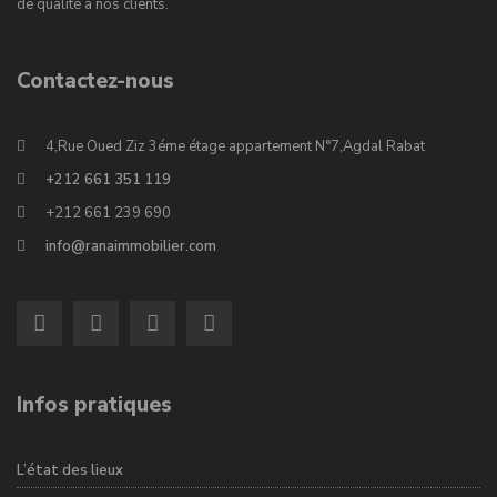
de qualité à nos clients.
Contactez-nous
4,Rue Oued Ziz 3éme étage appartement N°7,Agdal Rabat
+212 661 351 119
+212 661 239 690
info@ranaimmobilier.com
Infos pratiques
L’état des lieux