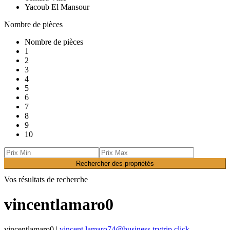
Yacoub El Mansour
Nombre de pièces
Nombre de pièces
1
2
3
4
5
6
7
8
9
10
Rechercher des propriétés
Vos résultats de recherche
vincentlamaro0
vincentlamaro0 |
vincent.lamaro74@business.trytrip.click