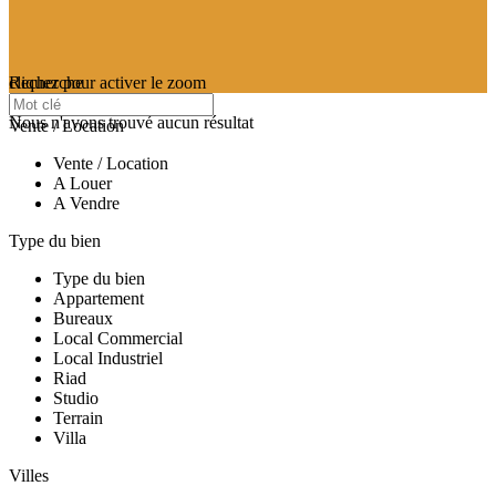
cliquez pour activer le zoom
Recherche
searching...
Nous n'avons trouvé aucun résultat
Vente / Location
Vente / Location
A Louer
A Vendre
Type du bien
Type du bien
Appartement
Bureaux
Local Commercial
Local Industriel
Riad
Studio
Terrain
Villa
Villes