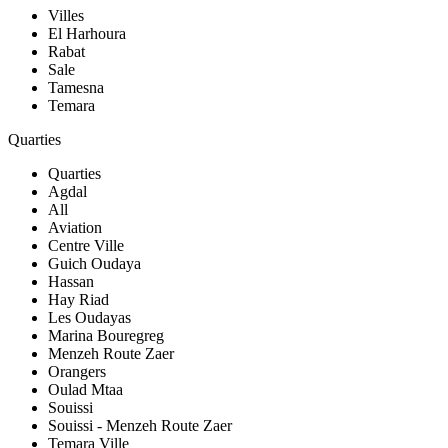
Villes
El Harhoura
Rabat
Sale
Tamesna
Temara
Quarties
Quarties
Agdal
All
Aviation
Centre Ville
Guich Oudaya
Hassan
Hay Riad
Les Oudayas
Marina Bouregreg
Menzeh Route Zaer
Orangers
Oulad Mtaa
Souissi
Souissi - Menzeh Route Zaer
Temara Ville