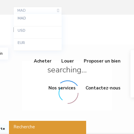
MAD
MAD
USD
EUR
in
Acheter
Louer
Proposer un bien
searching...
Nos services
Contactez-nous
Recherche
rte