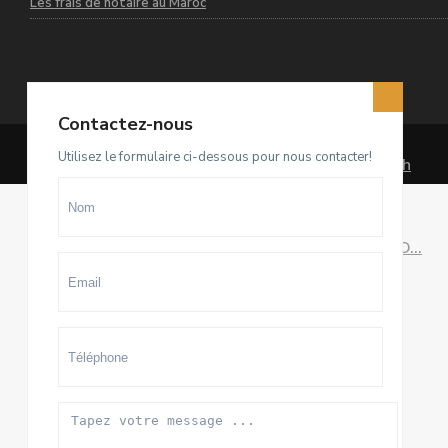
Les frais de notaire au Maroc
Dernières annonces
Contactez-nous
Utilisez le formulaire ci-dessous pour nous contacter!
Terrain D4 à vendre sur El Menzeh
R...
93.500.000 Dhs
villa meublée à louer sur Souissi O...
100.000 Dhs
/mois
Appartement meublé à louer sur
Hay ...
20.000 Dhs
/mois