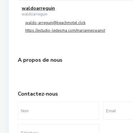
Orangers
waldoarreguin
10
waldoarreguin
Oulad Mtaa
waldo-arreguin@beachmotel.click
https://estudio-ledesma.com/marianneswanst
Souissi
Souissi - Menzeh Route Zaer
Temara Ville
A propos de nous
Yacoub El Mansour
Contactez-nous