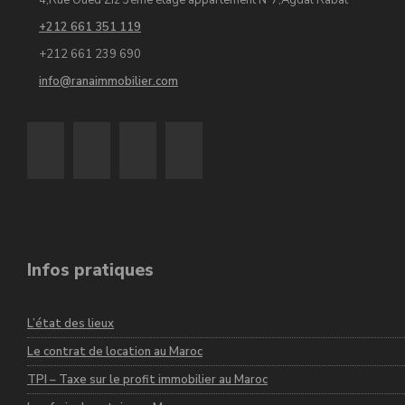
4,Rue Oued Ziz 3éme étage appartement N°7,Agdal Rabat
+212 661 351 119
+212 661 239 690
info@ranaimmobilier.com
Infos pratiques
L’état des lieux
Le contrat de location au Maroc
TPI – Taxe sur le profit immobilier au Maroc