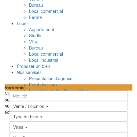
Bureau
Local commercial
Ferme
Louer
Appartement
Studio
Villa
Bureau
Local commercial
Local industriel
Proposer un bien
Nos services
Présentation d’agence
L’état des lieux
searching...
Recherche
Le contrat de location au Maroc
Nous n'avons trouvé aucun résultat
TPI – Taxe sur le profit immobilier au Maroc
ouvrir la carte
Les frais de notaire au Maroc
Vue
Feuille de route
Satellite
Hybride
Terrain
Ma position
Plein
Vente / Location
Contactez-nous
écran
Prev
Prochain
Type du bien
Villes